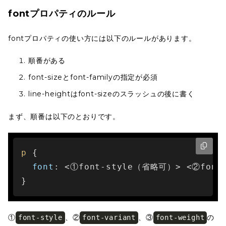
fontプロパティのルール
fontプロパティの使い方には以下のルールがあります。
順番がある
font-sizeとfont-familyの指定が必須
line-heightはfont-sizeのスラッシュの後に書く
まず、順番は以下のとおりです。
p
 {

font
: <①font-style（省略可）> <②fon
}
①
、②
、③
の
font-style
font-variant
font-weight