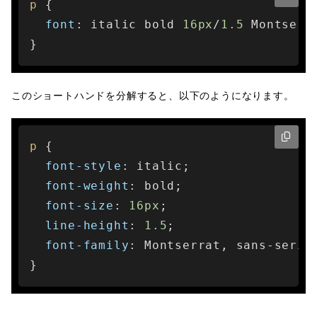
p
 {

font
: italic bold 
16px
/
1.5
 Montserr
}
このショートハンドを分解すると、以下のようになります。
p
 {

font-style
: italic;

font-weight
: bold;

font-size
: 
16px
;

line-height
: 
1.5
;

font-family
: Montserrat, sans-serif;
}