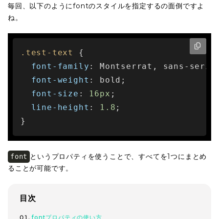
毎回、以下のようにfontのスタイルを指定するの面倒ですよ
ね。
.test-text
 {

font-family
: Montserrat, sans-serif;
font-weight
: bold;

font-size
: 
16px
;

line-height
: 
1.8
;

}
というプロパティを使うことで、すべてを1つにまとめ
font
ることが可能です。
目次
fontプロパティの使い方