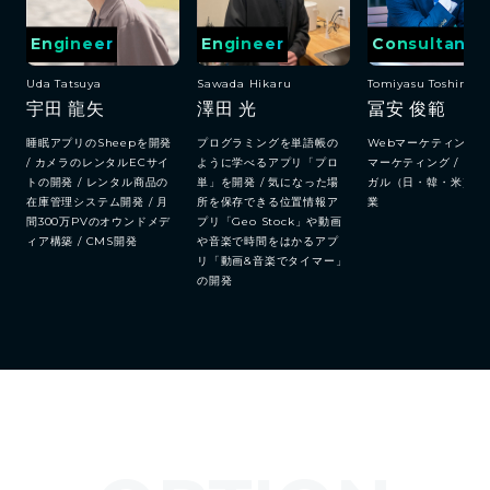
Engineer
Engineer
Consultant
Uda Tatsuya
Sawada Hikaru
Tomiyasu Toshinori
宇田 龍矢
澤田 光
冨安 俊範
睡眠アプリのSheepを開発
プログラミングを単語帳の
Webマーケティング /
/ カメラのレンタルECサイ
ように学べるアプリ「プロ
マーケティング / トリ
トの開発 / レンタル商品の
単」を開発 / 気になった場
ガル（日・韓・米）/ 
在庫管理システム開発 / 月
所を保存できる位置情報ア
業
間300万PVのオウンドメデ
プリ「Geo Stock」や動画
ィア構築 / CMS開発
や音楽で時間をはかるアプ
リ「動画&音楽でタイマー」
の開発