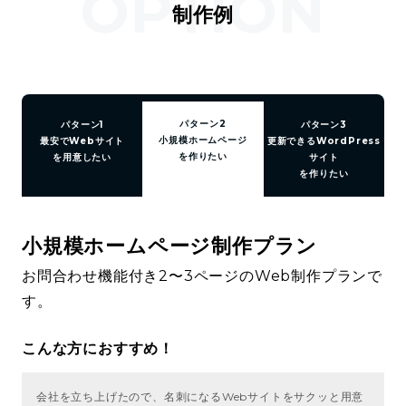
OPTION
制作例
パターン2
パターン1
パターン3
小規模ホームページ
最安でWebサイト
更新できるWordPress
を作りたい
を用意したい
サイト
を作りたい
小規模ホームページ制作プラン
お問合わせ機能付き2〜3ページのWeb制作プランで
す。
こんな方におすすめ！
会社を立ち上げたので、名刺になるWebサイトをサクッと用意