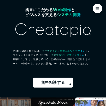
成果にこだわる
Web制作
と、
ビジネスを支える
システム開発
株
Webで成果を出すには、
マーケティング施策に基づくデザイン
を。
式
プロジェクトを支え続けるには、
骨太で保守しやすいシステム
を。
会
数字にこだわり、改善し続ける、効果的なWeb制作をご提案します。
HP・LP制作から、システム開発、SEOまで、おまかせください。
社
Creatopia（ク
リ
無料相談する
エ
イ
ト