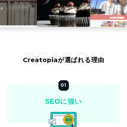
ピ
ア）
REASON
Creatopiaが選ばれる理由
01
SEOに強い