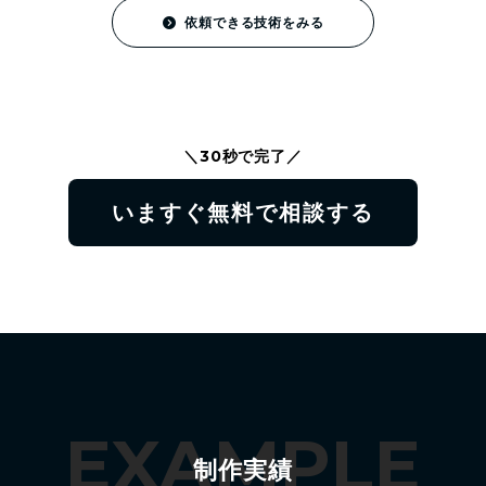
依頼できる技術をみる
＼30秒で完了／
いますぐ無料で相談する
EXAMPLE
制作実績