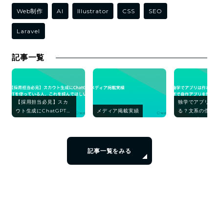
Web制作
AI
Illustrator
CSS
SEO
Laravel
記事一覧
【採用担当必見】スカ
独学でアプリは
ウト生成にChatGPTを
メディア掲載実績
る？文系の僕が
使っている人、これを
自作アプリを開
読んでほしい
話
記事一覧をみる