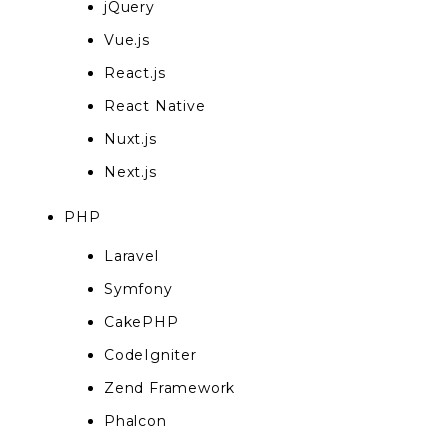
jQuery
Vue.js
React.js
React Native
Nuxt.js
Next.js
PHP
Laravel
Symfony
CakePHP
CodeIgniter
Zend Framework
Phalcon