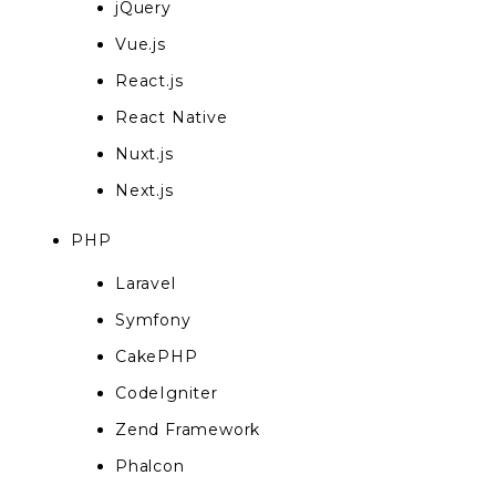
jQuery
Vue.js
React.js
React Native
Nuxt.js
Next.js
PHP
Laravel
Symfony
CakePHP
CodeIgniter
Zend Framework
Phalcon